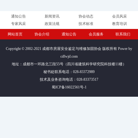
通知公告
新闻资讯
协会动态
会员风采
专家风采
政策法规
技术标准
教育培训
网站首页
协会介绍
通知公告
会员服务
联系我们
Copyright © 2002-2021 成都市房屋安全鉴定与维修加固协会 版权所有 Power by
cdfwjd.com
地址：成都市一环路北三段55号（四川省建筑科学研究院科技楼11楼）
秘书处联系电话：028-83372989
技术及业务咨询电话：028-83373517
蜀ICP备16022561号-1